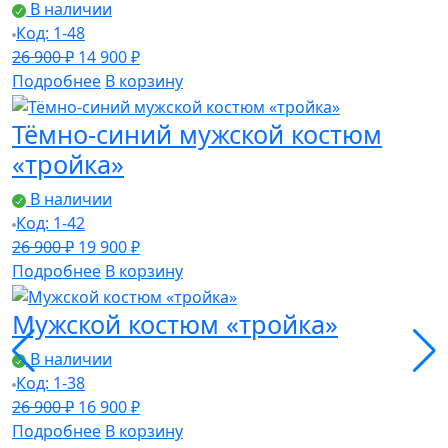
В наличии
Код: 1-48
Первоначальная
Текущая
26 900
₽
14 900
₽
цена
цена:
Подробнее
В корзину
составляла
14
Тёмно-синий мужской костюм
26
900 ₽.
900 ₽.
«тройка»
В наличии
Код: 1-42
Первоначальная
Текущая
26 900
₽
19 900
₽
цена
цена:
Подробнее
В корзину
составляла
19
Мужской костюм «тройка»
26
900 ₽.
900 ₽.
В наличии
Код: 1-38
Первоначальная
Текущая
26 900
₽
16 900
₽
цена
цена:
Подробнее
В корзину