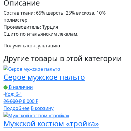
мужской
Описание
костюм
Состав ткани: 65% шерсть, 25% вискоза, 10%
«тройка»
полиэстер
Производитель: Турция
Сшито по итальянским лекалам.
Получить консультацию
Другие товары в этой категории
Серое мужское пальто
В наличии
Код: 6-1
Первоначальная
Текущая
26 000
₽
8 000
₽
цена
цена:
Подробнее
В корзину
составляла
8
Мужской костюм «тройка»
26
000 ₽.
000 ₽.