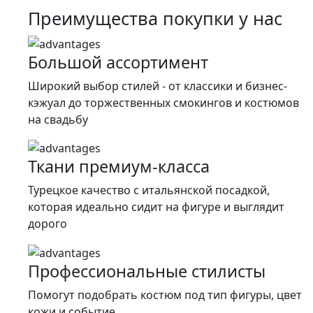
составляла
16
Преимущества покупки у нас
26
900 ₽.
900 ₽.
Большой ассортимент
Широкий выбор стилей - от классики и бизнес-
кэжуал до торжественных смокингов и костюмов
на свадьбу
Ткани премиум-класса
Турецкое качество c итальянской посадкой,
которая идеально сидит на фигуре и выглядит
дорого
Профессиональные стилисты
Помогут подобрать костюм под тип фигуры, цвет
кожи и событие