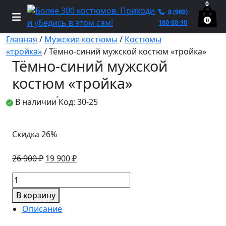
0
8 (980)
180-88-10
Главная
/
Мужские костюмы
/
Костюмы
«тройка»
/ Тёмно-синий мужской костюм «тройка»
Тёмно-синий мужской
костюм «тройка»
В наличии
Код: 30-25
Скидка 26%
Первоначальная
Текущая
26 900
₽
19 900
₽
цена
цена:
Количество
составляла
19
товара
26
900 ₽.
В корзину
Тёмно-
900 ₽.
Описание
синий