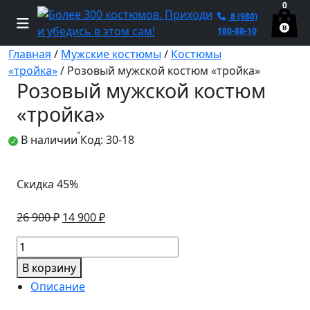
0
8 (980)
180-88-10
Главная
/
Мужские костюмы
/
Костюмы
«тройка»
/ Розовый мужской костюм «тройка»
Розовый мужской костюм
«тройка»
В наличии
Код: 30-18
Скидка 45%
Первоначальная
Текущая
26 900
₽
14 900
₽
цена
цена:
Количество
составляла
14
товара
26
900 ₽.
В корзину
Розовый
900 ₽.
Описание
мужской