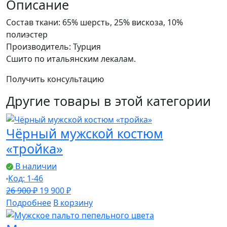
костюм
Описание
«тройка»
Состав ткани: 65% шерсть, 25% вискоза, 10%
полиэстер
Производитель: Турция
Сшито по итальянским лекалам.
Получить консультацию
Другие товары в этой категории
Чёрный мужской костюм
«тройка»
В наличии
Код: 1-46
Первоначальная
Текущая
26 900
₽
19 900
₽
цена
цена:
Подробнее
В корзину
составляла
19
26
900 ₽.