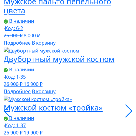
Мужское пальто пепельного
900 ₽.
цвета
В наличии
Код: 6-2
Первоначальная
Текущая
26 000
₽
8 000
₽
цена
цена:
Подробнее
В корзину
составляла
8
Двубортный мужской костюм
26
000 ₽.
000 ₽.
В наличии
Код: 1-35
Первоначальная
Текущая
26 900
₽
16 900
₽
цена
цена:
Подробнее
В корзину
составляла
16
Мужской костюм «тройка»
26
900 ₽.
900 ₽.
В наличии
Код: 1-37
Первоначальная
Текущая
26 900
₽
19 900
₽